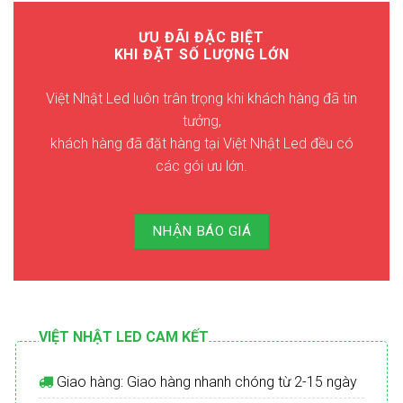
ƯU ĐÃI ĐẶC BIỆT
KHI ĐẶT SỐ LƯỢNG LỚN
Việt Nhật Led luôn trân trọng khi khách hàng đã tin
tưởng,
khách hàng đã đặt hàng tại Việt Nhật Led đều có
các gói ưu lớn.
NHẬN BÁO GIÁ
VIỆT NHẬT LED CAM KẾT
Giao hàng: Giao hàng nhanh chóng từ 2-15 ngày