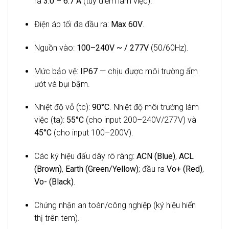
ra
3.0 – 6.7 A
(tùy điểm làm việc).
Điện áp tối đa đầu ra:
Max 60V
.
Nguồn vào:
100–240V ~ / 277V
(50/60Hz).
Mức bảo vệ:
IP67
— chịu được môi trường ẩm
ướt và bụi bặm.
Nhiệt độ vỏ (tc):
90°C
. Nhiệt độ môi trường làm
việc (ta):
55°C
(cho input 200–240V/277V) và
45°C
(cho input 100–200V).
Các ký hiệu đấu dây rõ ràng:
ACN (Blue)
,
ACL
(Brown)
,
Earth (Green/Yellow)
; đầu ra
Vo+ (Red)
,
Vo- (Black)
.
Chứng nhận an toàn/công nghiệp (ký hiệu hiển
thị trên tem).