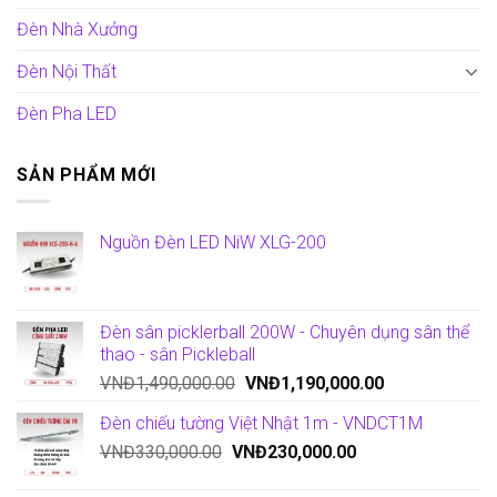
Đèn Nhà Xưởng
Đèn Nội Thất
Đèn Pha LED
SẢN PHẨM MỚI
Nguồn Đèn LED NiW XLG-200
Đèn sân picklerball 200W - Chuyên dụng sân thể
thao - sân Pickleball
VNĐ
1,490,000.00
VNĐ
1,190,000.00
Đèn chiếu tường Việt Nhật 1m - VNDCT1M
VNĐ
330,000.00
VNĐ
230,000.00