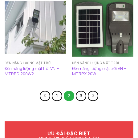
ĐÈN NĂNG LƯỢNG MẶT TRỜI
ĐÈN NĂNG LƯỢNG MẶT TRỜI
Đèn năng lượng mặt trời VN –
Đèn năng lượng mặt trời VN –
MTRPD 200W2
MTRPX 20W
1
2
3
ƯU ĐÃI ĐẶC BIỆT