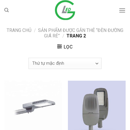
Skip
to
content
TRANG CHỦ
/
SẢN PHẨM ĐƯỢC GẮN THẺ “ĐÈN ĐƯỜNG
GIÁ RẺ”
/
TRANG 2
LỌC