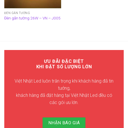
ĐÈN GẮN TƯỜNG
Đèn gắn tường 26W – VN – J005
ƯU ĐÃI ĐẶC BIỆT
KHI ĐẶT SỐ LƯỢNG LỚN
Việt Nhật Led luôn trân trọng khi khách hàng đã tin
tưởng,
khách hàng đã đặt hàng tại Việt Nhật Led đều có
các gói ưu lớn.
NHẬN BÁO GIÁ