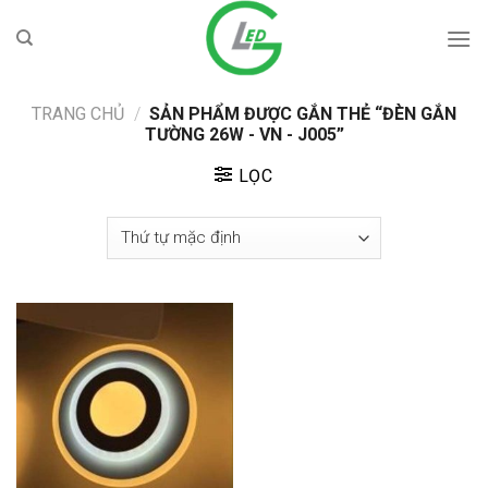
Skip
to
content
TRANG CHỦ
/
SẢN PHẨM ĐƯỢC GẮN THẺ “ĐÈN GẮN
TƯỜNG 26W - VN - J005”
LỌC