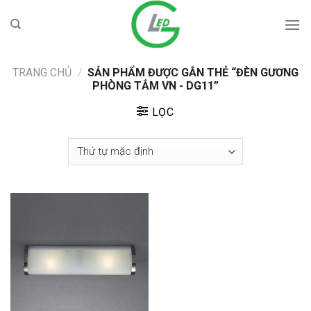
Skip
to
content
TRANG CHỦ
/
SẢN PHẨM ĐƯỢC GẮN THẺ “ĐÈN GƯƠNG
PHÒNG TẮM VN - DG11”
LỌC