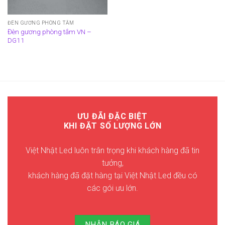
ĐÈN GƯƠNG PHÒNG TẮM
Đèn gương phòng tắm VN –
DG11
ƯU ĐÃI ĐẶC BIỆT
KHI ĐẶT SỐ LƯỢNG LỚN
Việt Nhật Led luôn trân trọng khi khách hàng đã tin
tưởng,
khách hàng đã đặt hàng tại Việt Nhật Led đều có
các gói ưu lớn.
NHẬN BÁO GIÁ