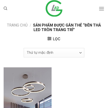
Skip
to
content
TRANG CHỦ
/
SẢN PHẨM ĐƯỢC GẮN THẺ “ĐÈN THẢ
LED TRÒN TRANG TRÍ”
LỌC