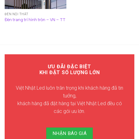
ĐÈN NỘI THẤT
Đèn trang trí hình tròn – VN – TT
ƯU ĐÃI ĐẶC BIỆT
KHI ĐẶT SỐ LƯỢNG LỚN
Việt Nhật Led luôn trân trọng khi khách hàng đã tin
tưởng,
khách hàng đã đặt hàng tại Việt Nhật Led đều có
các gói ưu lớn.
NHẬN BÁO GIÁ