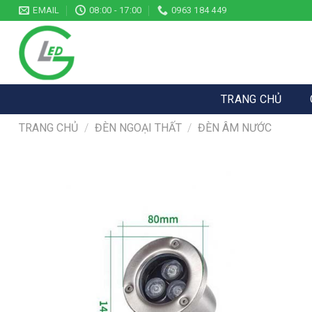
Skip
EMAIL
08:00 - 17:00
0963 184 449
to
content
TRANG CHỦ
TRANG CHỦ
/
ĐÈN NGOẠI THẤT
/
ĐÈN ÂM NƯỚC