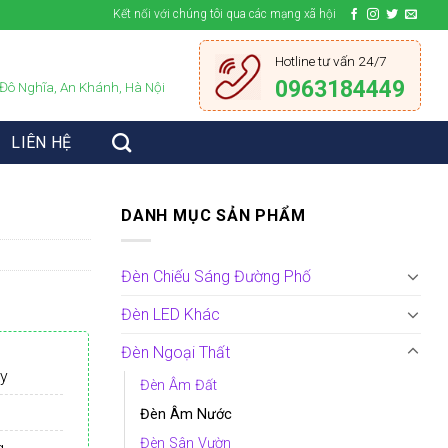
Kết nối với chúng tôi qua các mạng xã hội
Hotline tư vấn 24/7
0963184449
 Đô Nghĩa, An Khánh, Hà Nội
LIÊN HỆ
DANH MỤC SẢN PHẨM
Đèn Chiếu Sáng Đường Phố
Đèn LED Khác
Đèn Ngoại Thất
ày
Đèn Âm Đất
Đèn Âm Nước
Đèn Sân Vườn