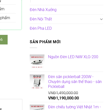
g
hẩm
Đèn Nhà Xưởng
n phẩm
Đèn Nội Thất
Đèn Pha LED
66
SẢN PHẨM MỚI
Nguồn Đèn LED NiW XLG-200
Đèn sân picklerball 200W -
Chuyên dụng sân thể thao - sân
Pickleball
VNĐ
1,490,000.00
VNĐ
1,190,000.00
Đèn chiếu tường Việt Nhật 1m -