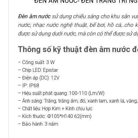
ĐÈN ÂM NƯỚC- ĐÈN TRANG TRÍ NG
Đèn âm nước
sử dụng chiếu sáng cho khu sân vườn
nước, nhạc nước nghệ thuật, bể bơi, hồ cá,..cho 
được sử dụng dưới nước, mà còn có thể được sử dụng
Thông số kỹ thuật đèn âm nước 
– Công suất: 3 W
– Chip LED: Epistar
– Điện áp (DC): 12V
– IP: IP68
– Hiệu suất phát quang: 100-110 (Lm/W)
– Ánh sáng: Trắng, trắng ấm, đỏ, xanh lam, xanh lá, vàn
– Chất liệu: Hợp Kim + Kính chịu lực
– Kích thước: Ф105*H140 62(mm)
– Bảo hành: 3 năm