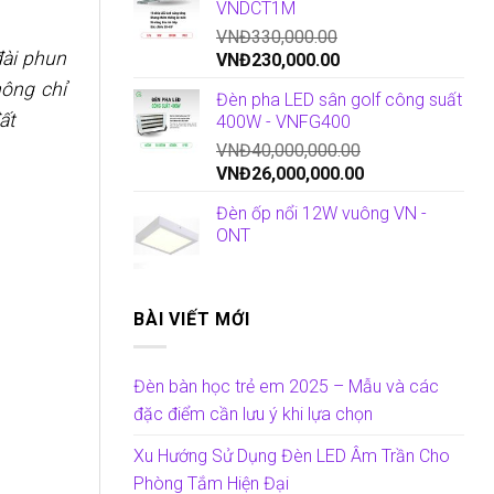
”
VNDCT1M
VNĐ
330,000.00
đài phun
VNĐ
230,000.00
hông chỉ
Đèn pha LED sân golf công suất
ất
400W - VNFG400
VNĐ
40,000,000.00
VNĐ
26,000,000.00
Đèn ốp nổi 12W vuông VN -
ONT
BÀI VIẾT MỚI
Đèn bàn học trẻ em 2025 – Mẫu và các
đặc điểm cần lưu ý khi lựa chọn
Xu Hướng Sử Dụng Đèn LED Âm Trần Cho
Phòng Tắm Hiện Đại