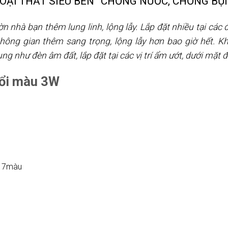
OẠI THẤT SIÊU BỀN” CHỐNG NƯỚC, CHỐNG BỤI
 nhà bạn thêm lung linh, lộng lẫy. Lắp đặt nhiều tại các 
không gian thêm sang trọng, lộng lẫy hơn bao giờ hết. K
 như đèn âm đất, lắp đặt tại các vị trí ẩm ướt, dưới mặt đ
đổi màu 3W
g, 7màu