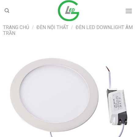
Skip
to
content
TRANG CHỦ
/
ĐÈN NỘI THẤT
/
ĐÈN LED DOWNLIGHT ÂM
TRẦN