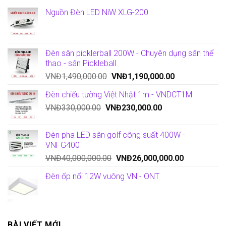
Nguồn Đèn LED NiW XLG-200
Đèn sân picklerball 200W - Chuyên dụng sân thể
thao - sân Pickleball
VNĐ
1,490,000.00
VNĐ
1,190,000.00
Đèn chiếu tường Việt Nhật 1m - VNDCT1M
VNĐ
330,000.00
VNĐ
230,000.00
Đèn pha LED sân golf công suất 400W -
VNFG400
VNĐ
40,000,000.00
VNĐ
26,000,000.00
Đèn ốp nổi 12W vuông VN - ONT
BÀI VIẾT MỚI