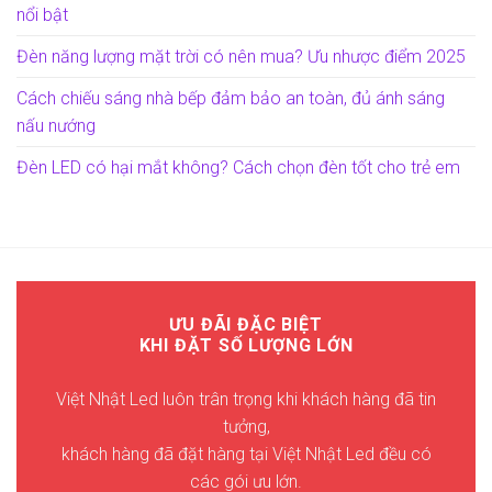
nổi bật
Đèn năng lượng mặt trời có nên mua? Ưu nhược điểm 2025
Cách chiếu sáng nhà bếp đảm bảo an toàn, đủ ánh sáng
nấu nướng
Đèn LED có hại mắt không? Cách chọn đèn tốt cho trẻ em
ƯU ĐÃI ĐẶC BIỆT
KHI ĐẶT SỐ LƯỢNG LỚN
Việt Nhật Led luôn trân trọng khi khách hàng đã tin
tưởng,
khách hàng đã đặt hàng tại Việt Nhật Led đều có
các gói ưu lớn.