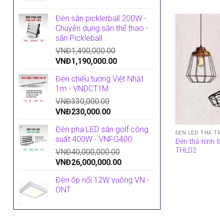
Đèn sân picklerball 200W -
Chuyên dụng sân thể thao -
sân Pickleball
VNĐ
1,490,000.00
VNĐ
1,190,000.00
Đèn chiếu tường Việt Nhật
1m - VNDCT1M
VNĐ
330,000.00
VNĐ
230,000.00
Đèn pha LED sân golf công
ĐÈN LED THẢ T
suất 400W - VNFG400
Đèn thả hình 
THLD2
VNĐ
40,000,000.00
VNĐ
26,000,000.00
Đèn ốp nổi 12W vuông VN -
ONT