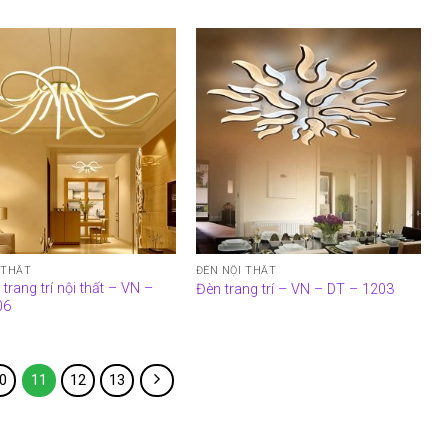
 THẤT
ĐÈN NỘI THẤT
trang trí nội thất – VN –
Đèn trang trí – VN – DT – 1203
06
0
11
12
13