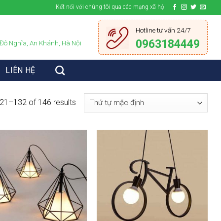
Kết nối với chúng tôi qua các mạng xã hội
Hotline tư vấn 24/7
0963184449
 Đô Nghĩa, An Khánh, Hà Nội
LIÊN HỆ
21–132 of 146 results