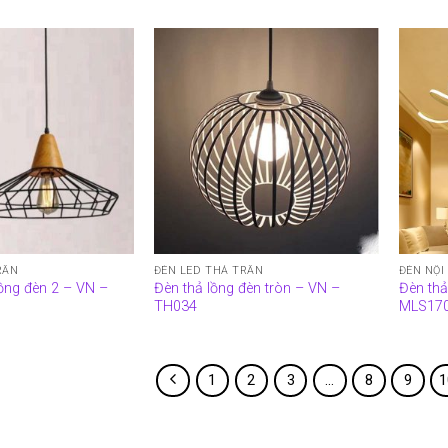
RẦN
ĐÈN LED THẢ TRẦN
ĐÈN NỘI
lồng đèn 2 – VN –
Đèn thả lồng đèn tròn – VN –
Đèn thả 
TH034
MLS17
1
2
3
…
8
9
1