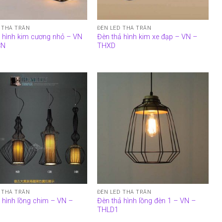
 THẢ TRẦN
ĐÈN LED THẢ TRẦN
 hình kim cương nhỏ – VN
Đèn thả hình kim xe đạp – VN –
CN
THXD
 THẢ TRẦN
ĐÈN LED THẢ TRẦN
 hình lồng chim – VN –
Đèn thả hình lồng đèn 1 – VN –
THLD1