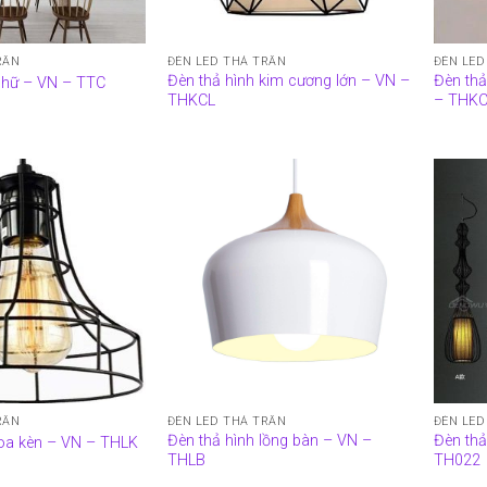
RẦN
ĐÈN LED THẢ TRẦN
ĐÈN LED
Đèn thả hình kim cương lớn – VN –
Đèn thả
chữ – VN – TTC
THKCL
– THK
RẦN
ĐÈN LED THẢ TRẦN
ĐÈN LED
Đèn thả hình lồng bàn – VN –
Đèn thả
loa kèn – VN – THLK
THLB
TH022