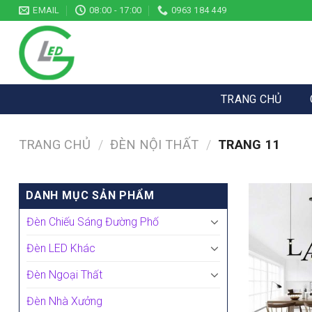
Skip
EMAIL
08:00 - 17:00
0963 184 449
to
content
TRANG CHỦ
TRANG CHỦ
/
ĐÈN NỘI THẤT
/
TRANG 11
DANH MỤC SẢN PHẨM
Đèn Chiếu Sáng Đường Phố
Đèn LED Khác
Đèn Ngoại Thất
Đèn Nhà Xưởng