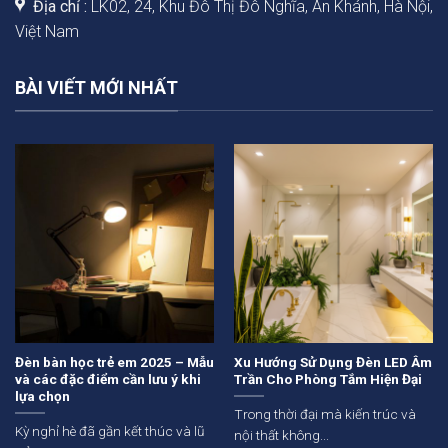
Địa chỉ :
LK02, 24, Khu Đô Thị Đô Nghĩa, An Khánh, Hà Nội,
Việt Nam
BÀI VIẾT MỚI NHẤT
Đèn bàn học trẻ em 2025 – Mẫu
Xu Hướng Sử Dụng Đèn LED Âm
và các đặc điểm cần lưu ý khi
Trần Cho Phòng Tắm Hiện Đại
lựa chọn
Trong thời đại mà kiến trúc và
Kỳ nghỉ hè đã gần kết thúc và lũ
nội thất không...