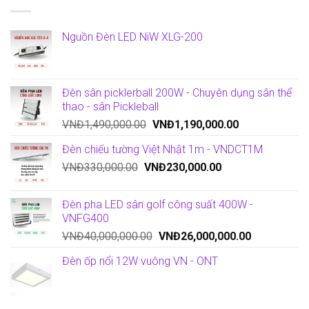
Nguồn Đèn LED NiW XLG-200
Đèn sân picklerball 200W - Chuyên dụng sân thể
thao - sân Pickleball
VNĐ
1,490,000.00
VNĐ
1,190,000.00
Đèn chiếu tường Việt Nhật 1m - VNDCT1M
VNĐ
330,000.00
VNĐ
230,000.00
Đèn pha LED sân golf công suất 400W -
VNFG400
VNĐ
40,000,000.00
VNĐ
26,000,000.00
Đèn ốp nổi 12W vuông VN - ONT