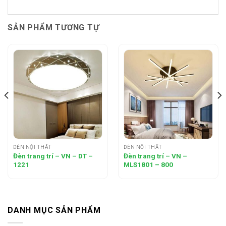
SẢN PHẨM TƯƠNG TỰ
ĐÈN NỘI THẤT
ĐÈN NỘI THẤT
Đèn trang trí – VN – DT –
Đèn trang trí – VN –
1221
MLS1801 – 800
DANH MỤC SẢN PHẨM