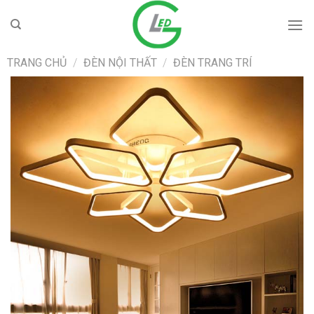
Skip
to
content
TRANG CHỦ
/
ĐÈN NỘI THẤT
/
ĐÈN TRANG TRÍ