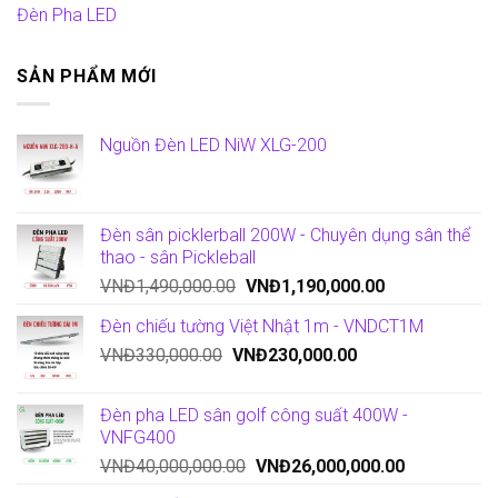
Đèn Pha LED
SẢN PHẨM MỚI
Nguồn Đèn LED NiW XLG-200
Đèn sân picklerball 200W - Chuyên dụng sân thể
thao - sân Pickleball
VNĐ
1,490,000.00
VNĐ
1,190,000.00
Đèn chiếu tường Việt Nhật 1m - VNDCT1M
VNĐ
330,000.00
VNĐ
230,000.00
Đèn pha LED sân golf công suất 400W -
VNFG400
VNĐ
40,000,000.00
VNĐ
26,000,000.00