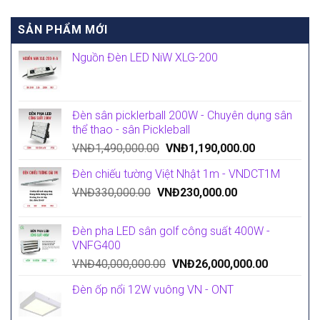
SẢN PHẨM MỚI
Nguồn Đèn LED NiW XLG-200
Đèn sân picklerball 200W - Chuyên dụng sân
thể thao - sân Pickleball
VNĐ
1,490,000.00
VNĐ
1,190,000.00
Đèn chiếu tường Việt Nhật 1m - VNDCT1M
VNĐ
330,000.00
VNĐ
230,000.00
Đèn pha LED sân golf công suất 400W -
VNFG400
VNĐ
40,000,000.00
VNĐ
26,000,000.00
Đèn ốp nổi 12W vuông VN - ONT