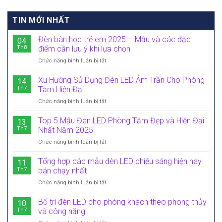
TIN MỚI NHẤT
Đèn bàn học trẻ em 2025 – Mẫu và các đặc
04
Th8
điểm cần lưu ý khi lựa chọn
Chức năng bình luận bị tắt
ở
Đèn
bàn
Xu Hướng Sử Dụng Đèn LED Âm Trần Cho Phòng
14
học
Th7
Tắm Hiện Đại
trẻ
Chức năng bình luận bị tắt
ở
em
Xu
2025
Hướng
Top 5 Mẫu Đèn LED Phòng Tắm Đẹp và Hiện Đại
–
13
Sử
Mẫu
Th7
Nhất Năm 2025
Dụng
và
Chức năng bình luận bị tắt
ở
Đèn
các
Top
LED
đặc
5
Tổng hợp các mẫu đèn LED chiếu sáng hiện nay
Âm
11
điểm
Mẫu
Trần
Th7
bán chạy nhất
cần
Đèn
Cho
lưu
Chức năng bình luận bị tắt
ở
LED
Phòng
ý
Tổng
Phòng
Tắm
khi
hợp
Bố trí đèn LED cho phòng khách theo phong thủy
Tắm
10
Hiện
lựa
các
Đẹp
Th7
và công năng
Đại
chọn
mẫu
và