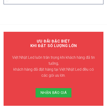
ƯU ĐÃI ĐẶC BIỆT
KHI ĐẶT SỐ LƯỢNG LỚN
Việt Nhật Led luôn trân trọng khi khách hàng đã tin
tưởng,
khách hàng đã đặt hàng tại Việt Nhật Led đều có
các gói ưu lớn.
NHẬN BÁO GIÁ