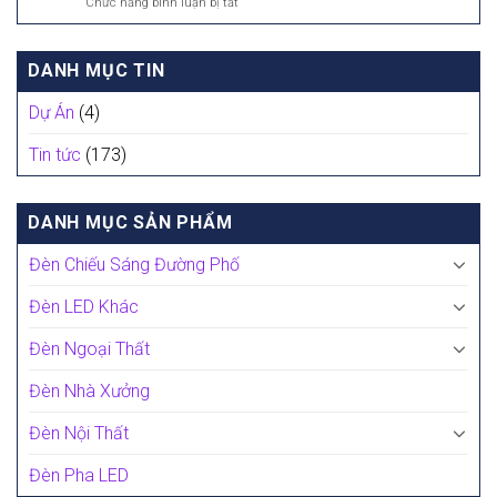
Chức năng bình luận bị tắt
ở
đèn
Hiện
Bố
LED
Đại
trí
chiếu
Nhất
đèn
sáng
Năm
DANH MỤC TIN
LED
hiện
2025
cho
nay
Dự Án
(4)
phòng
bán
khách
chạy
Tin tức
(173)
theo
nhất
phong
thủy
và
DANH MỤC SẢN PHẨM
công
năng
Đèn Chiếu Sáng Đường Phố
Đèn LED Khác
Đèn Ngoại Thất
Đèn Nhà Xưởng
Đèn Nội Thất
Đèn Pha LED