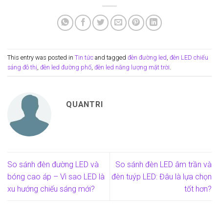
This entry was posted in
Tin tức
and tagged
đèn đường led
,
đèn LED chiếu
sáng đô thị
,
đèn led đường phố
,
đèn led năng lượng mặt trời
.
QUANTRI
So sánh đèn đường LED và
So sánh đèn LED âm trần và
bóng cao áp – Vì sao LED là
đèn tuýp LED: Đâu là lựa chọn
xu hướng chiếu sáng mới?
tốt hơn?